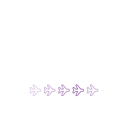
仍有疑问？
行李追踪
行李索偿政策
延误应急预案
申请航班证明书
旅游同业
预防诈骗电邮
条款及细则
旅客服务与常见问题
退票进度查询
费用
燃油附加费
政府征收费用
其他收费
付款方式
法律事宜 
私隐政策
数码存根政策
网站和移动应用程序的使用条款
聊天机器人和实时聊天服务的使用条款
乘客及行李运输的承运条款
货运承运条款