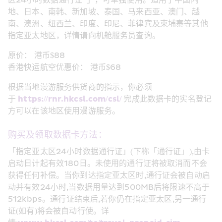
区24小时数据通行证*」，可单独使用。适用于中国内
地、日本、南韩、新加坡、泰国、马来西亚、澳门、越
南、澳洲、纽西兰、印度、印尼、菲律宾及柬埔寨等其他
指定亚太地区，详情请向机舱服务员查询。
原价： 港币$88
香港快运航空优惠价： 港币$68
根据当地漫游服务供货商的指示，你必须
于 
https://rnr.hkcsl.com/csl/
 完成此数据卡的实名登记
方可以在该地区使用漫游服务。
购买及领取数据卡方法：
「指定亚太区24小时数据通行证」(下称「通行证」),由卡
启动日计起有效180日。未使用的通行证将被取消而不会
获得任何补偿。当你到达指定亚太区时,通行证会被自动启
动并有效24小时,当数据用量达到500MB后将限速不高于
512kbps。通行证结束后,若你仍在指定亚太区,另一通行
证(如有)将会被自动行使。详