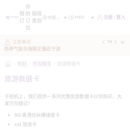
你
预
的
探
规
注册 / 登入
订
订
索
划
位
注意事项
1
/
6
热带气旋白海豚正逼近宁波
/
规划
/
附加服务
/
旅游数据卡
旅游数据卡
于航机上，我们提供一系列优惠旅游数据卡以供购买，大
家万勿错过！
5G 香港任纵横储值卡
csl 旅游卡