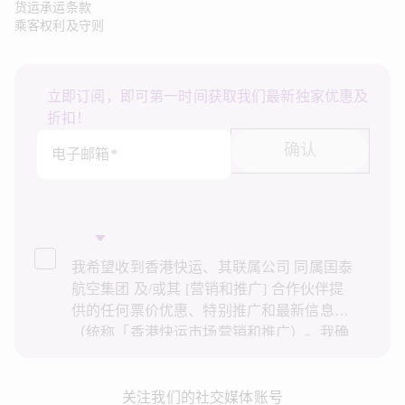
货运承运条款
乘客权利及守则
立即订阅，即可第一时间获取我们最新独家优惠及
折扣！
确认
电子邮箱*
我希望收到香港快运、其联属公司 同属国泰
航空集团 及/或其 [营销和推广] 合作伙伴提
供的任何票价优惠、特别推广和最新信息
（统称「香港快运市场营销和推广）。我确
认已阅读并了解香港快运的
隐私政策
，并同
意香港快运使用上述个人资料和任何过往事
务历史记录进行直接市场营销和推广。我知
关注我们的社交媒体账号