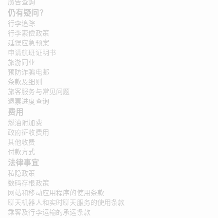
廣告查詢
仍有疑问？
行李追踪
行李索偿政策
延误应急预案
申请航班证明书
旅游同业
预防诈骗电邮
条款及细则
旅客服务与常见问题
退票进度查询
费用
燃油附加费
政府征收费用
其他收费
付款方式
法律事宜 
私隐政策
数码存根政策
网站和移动应用程序的使用条款
聊天机器人和实时聊天服务的使用条款
乘客及行李运输的承运条款