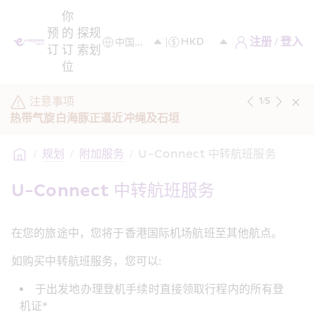
你
预
的
探
规
注册 / 登入
订
订
索
划
位
注意事项
1
/
5
热带气旋白海豚正逼近冲绳及石垣
/
规划
/
附加服务
/
U-Connect 中转航班服务
U-Connect 中转航班服务
在您的旅途中，您将于香港国际机场航班至其他航点。
如购买中转航班服务，您可以:
于出发地办理登机手续时直接领取行程内的所有登
机证*