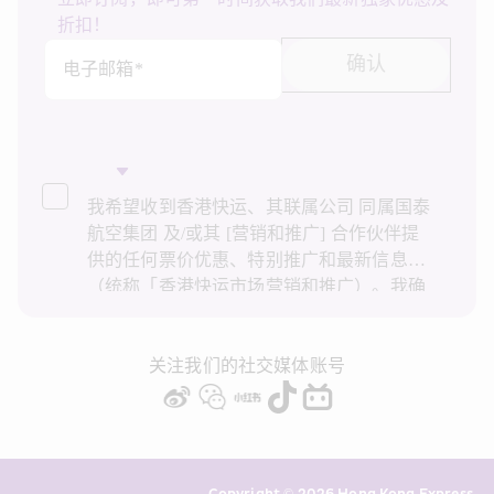
折扣！
确认
电子邮箱*
我希望收到香港快运、其联属公司 同属国泰
航空集团 及/或其 [营销和推广] 合作伙伴提
供的任何票价优惠、特别推广和最新信息
（统称「香港快运市场营销和推广）。我确
认已阅读并了解香港快运的
隐私政策
，并同
意香港快运使用上述个人资料和任何过往事
务历史记录进行直接市场营销和推广。我知
关注我们的社交媒体账号
悉在未经我的同意下，香港快运不会使用我
的个人资料作直接营销和推广用途。详情请
参阅香港快运的
隐私政策
。