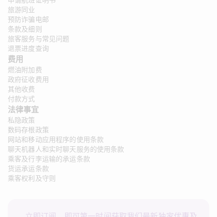
申请航班证明书
旅游同业
预防诈骗电邮
条款及细则
旅客服务与常见问题
退票进度查询
费用
燃油附加费
政府征收费用
其他收费
付款方式
法律事宜 
私隐政策
数码存根政策
网站和移动应用程序的使用条款
聊天机器人和实时聊天服务的使用条款
乘客及行李运输的承运条款
货运承运条款
乘客权利及守则
立即订阅，即可第一时间获取我们最新独家优惠及