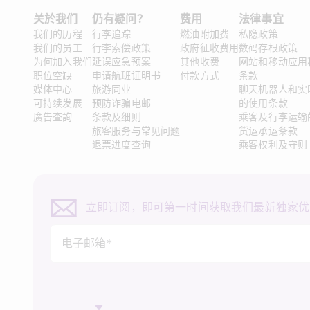
关於我们
仍有疑问？
费用
法律事宜 
我们的历程
行李追踪
燃油附加费
私隐政策
我们的员工
行李索偿政策
政府征收费用
数码存根政策
为何加入我们
延误应急预案
其他收费
网站和移动应用
职位空缺
申请航班证明书
付款方式
条款
媒体中心
旅游同业
聊天机器人和实
可持续发展
预防诈骗电邮
的使用条款
廣告查詢
条款及细则
乘客及行李运输
旅客服务与常见问题
货运承运条款
退票进度查询
乘客权利及守则
立即订阅，即可第一时间获取我们最新独家优
电子邮箱*