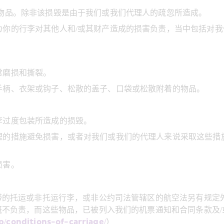
物品。除非该损毁是由于我们或我们代理人的疏忽所造成。
为你的行李对其他人和/或其财产造成的损害负责，当中包括对
常磨损和撕裂。
手柄、衣架或钩子、松散的盖子、口袋或松散附着的物品。
李过度包装所造成的损毁。
理的措施避免损害，或者对我们或我们的代理人来说采取这些措
损害。
带的托运或非托运行李，或非公约司法管辖区的航空法另有规定
不负责，而这些物品，已被列入我们的机票通知和合同条款及/
/conditions-of-carriage/
）