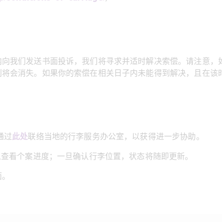
内向我们发送书面投诉，我们将寻求并适时解决索偿。请注意，
利将会消失。如果你的索偿在相关日子内未能得到解决，且在该
通过
此处
联络当地的行李服务办公室，以获得进一步协助。
以查看个案进度；一旦确认行李位置，状态将随即更新。
面。