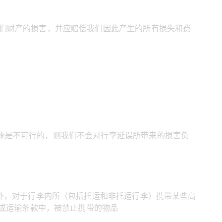
我们财产的损害，并应赔偿我们因此产生的所有损失和费
施是不可行的，则我们不会对行李延误所带来的损害负
外，对于行李内所（包括托运和非托运行李）携带某些高
或运输条款中，被禁止携带的物品