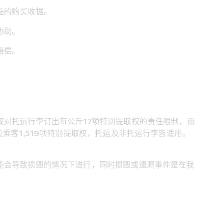
品的购买收据。
协助。
赔偿。
对托运行李订出每公斤17项特别提取权的责任限制，而
乘客1,519项特别提取权，托运及非托运行李皆适用。
能会导致损毁的情况下进行，同时损毁或遗漏事件是在我