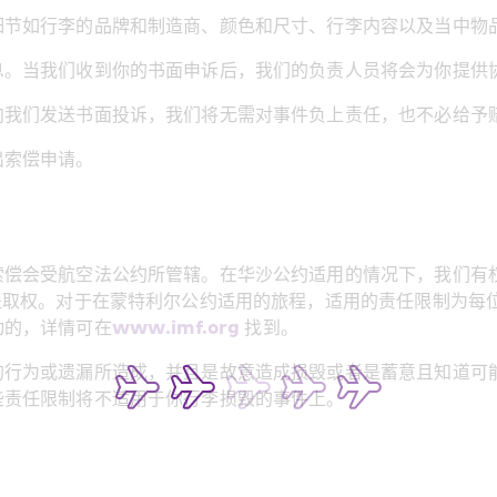
细节如行李的品牌和制造商、颜色和尺寸、行李内容以及当中物
息。当我们收到你的书面申诉后，我们的负责人员将会为你提供
向我们发送书面投诉，我们将无需对事件负上责任，也不必给予
出索偿申请。
偿会受航空法公约所管辖。在华沙公约适用的情况下，我们有权
提取权。对于在蒙特利尔公约适用的旅程，适用的责任限制为每位
动的，详情可在
www.imf.org
 找到。
的行为或遗漏所造成，并且是故意造成损毁或者是蓄意且知道可
些责任限制将不适用于你行李损毁的事件上。