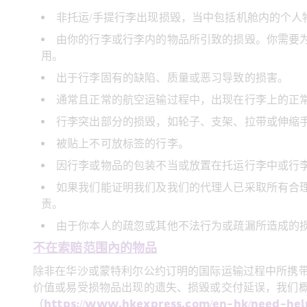
非托运/手提行李出现损毁，当中包括机舱内的个人
由你的行李或行李内的物品所引致的损毁。你需要
用。
出于行李固有的缺陷、质量或恶习导致的损害。
通常且正常的航空运输过程中，出现在行李上的正
行李突出部分的损毁，如轮子、支架、拉带或伸缩
被贴上不可放标签的行李。
因行李或物品的包装不当或放置在托运行李中或行
如果我们能证明我们及我们的代理人已采取所有合
责。
由于你本人的疏忽或其他不法行为或疏漏所造成的
不在索赔范围內的物品
除非在华沙或蒙特利尔公约订明的国际运输过程中所携
价值或易受损物品出现的遗失、损毁或交付延误，我们概
（
https://www.hkexpress.com/en-hk/need-help