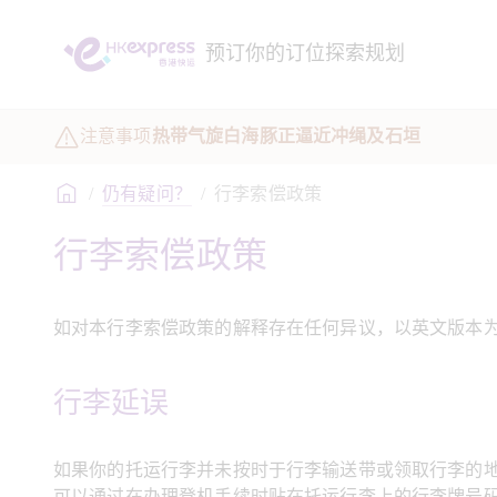
预订
你的订位
探索
规划
注意事项
热带气旋白海豚正逼近冲绳及石垣
/
仍有疑问？
/
行李索偿政策
行李索偿政策
如对本行李索偿政策的解释存在任何异议，以英文版本
行李延误
如果你的托运行李并未按时于行李输送带或领取行李的
可以通过在办理登机手续时贴在托运行李上的行李牌号