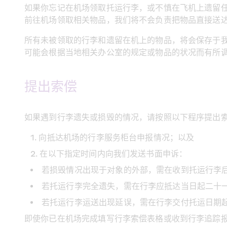
如果你忘记在机场领取托运行李，或不慎在飞机上遗留
前往机场领取相关物品，我们将不会负责把物品直接送
所有未被领取的行李和遗留在机上的物品，将会保存于
可能会根据当地相关办公室的规定或物品的状况而有所
提出索偿
如果遇到行李遗失或损毁的情况，请按照以下程序提出
向抵达机场的行李服务柜台申报情况；以及
在以下指定时间内向我们发送书面申诉：
若损毁情况出现于对象的外部，需在收到托运行李
若托运行李完全遗失，需在行李应抵达当日起二十一
若托运行李运送出现延误，需在行李交付托运日期起
即使你已在机场完成填写行李索偿表格或收到行李追踪