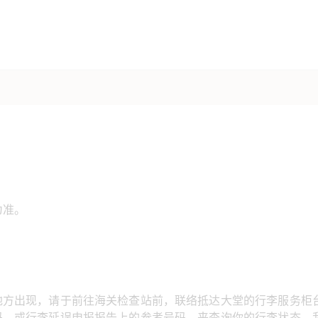
为准。
地方出现，请于前往海关检查站前，联络抵达大堂的行李服务柜
码，或行李延误申报报告上的参考号码，来查询你的行李状态。