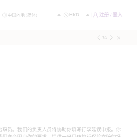
注册 / 登入
1
/
5
台职员。我们的负责人员将协助你填写行李延误申报。你
我们亦会因应你的要求，提供一份用作旅行保险索赔的报