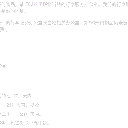
任何物品，请通过
这里
联络当地的行李服务办公室。我们的行李
达到你的地址。
我们的行李服务办公室或当地相关办公室。如90天内物品仍未
调整。
索偿：
后的七（7）天内；
（21）天内；以及
二十一（21）天内。
报告，也请发送书面申诉。