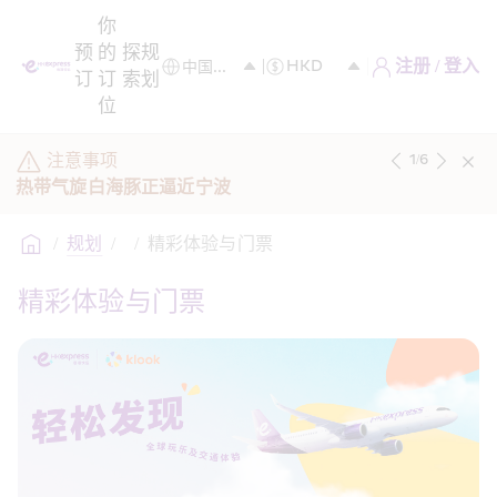
你
预
的
探
规
注册 / 登入
订
订
索
划
位
注意事项
1
/
6
热带气旋白海豚正逼近宁波
/
规划
/
/
精彩体验与门票
精彩体验与门票