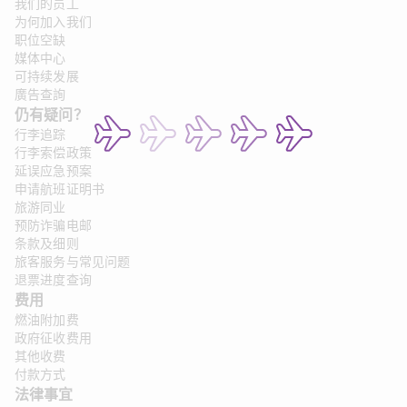
我们的员工
为何加入我们
职位空缺
媒体中心
可持续发展
廣告查詢
仍有疑问？
行李追踪
行李索偿政策
延误应急预案
申请航班证明书
旅游同业
预防诈骗电邮
条款及细则
旅客服务与常见问题
退票进度查询
费用
燃油附加费
政府征收费用
其他收费
付款方式
法律事宜 