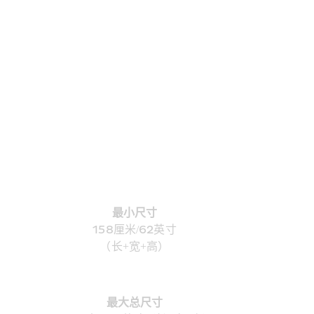
最小尺寸
158厘米/62英寸
（长+宽+高）
最大总尺寸