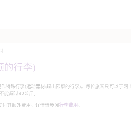
材
额的行李)
作特殊行李(运动器材/超出限额的行李)。每位旅客只可以于网
量不能超过32公斤。
支付其额外费用。详情请参阅
行李费用
。