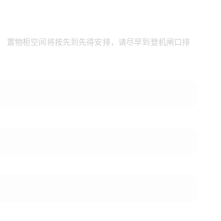
。 置物柜空间将按先到先得安排，请尽早到登机闸口排