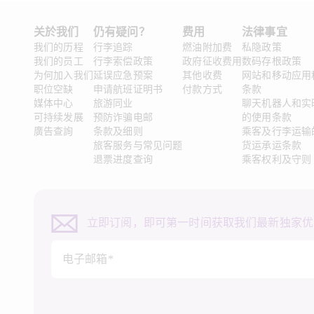
关於我们
仍有疑问？
费用
法律事宜 
我们的历程
行李追踪
燃油附加费
私隐政策
我们的员工
行李索偿政策
政府征收费用
数码存根政策
为何加入我们
延误应急预案
其他收费
网站和移动应用
职位空缺
申请航班证明书
付款方式
条款
媒体中心
旅游同业
聊天机器人和实
可持续发展
预防诈骗电邮
的使用条款
廣告查詢
条款及细则
乘客及行李运输
旅客服务与常见问题
货运承运条款
退票进度查询
乘客权利及守则
立即订阅，即可第一时间获取我们最新独家优
电子邮箱*