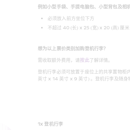
例如小型手袋、手提电脑包、小型背包及相
必须放入前方坐位下方
不超过 40 (长) x 25 (宽) x 20 (高) 厘米
想为以上票价类别加购登机行李？
需收取额外费用，请
按此
了解详情。
登机行李必须可放置于座位上的共享置物柜内，尺寸不得超过
英寸 x 14 英寸 x 9 英寸) 。登机行李及
1x 登机行李