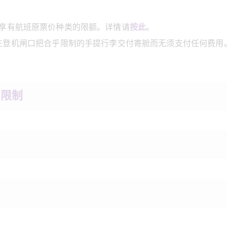
你仍可享有航班原票价种类的限额。详情请
按此
。
在登机闸口把合乎限制的手提行李交付寄舱而无须支付任何费用
之限制