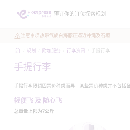
预订
你的订位
探索
规划
注意事项
热带气旋白海豚正逼近冲绳及石垣
/
规划
/
附加服务
/
行李资讯
/
手提行李
手提行李
手提行李限额因票价种类而异，某些票价种类并不包括
轻便飞 及 随心飞
总重量上限为7公斤