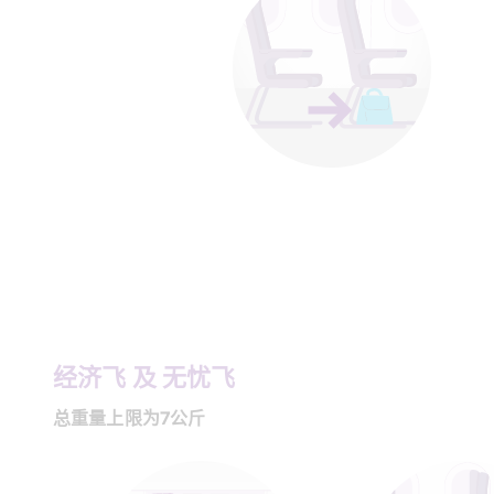
经济飞 及 无忧飞
总重量上限为7公斤