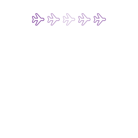
关注我们的社交媒体账号
惠及折扣！
确认
团 及/或其 [营销和
广和最新信息（统称「香
解香港快运的
隐私政策
，
事务历史记录进行直接市
港快运不会使用我的个人
快运的
隐私政策
。
Copyright © 2026 Hong Kong Express Airways Li