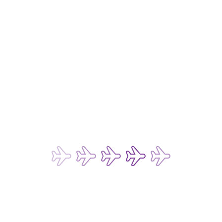
仍有疑问？
行李追踪
行李索偿政策
延误应急预案
申请航班证明书
旅游同业
预防诈骗电邮
条款及细则
旅客服务与常见问题
退票进度查询
费用
燃油附加费
政府征收费用
其他收费
付款方式
法律事宜 
私隐政策
数码存根政策
网站和移动应用程序的使用条款
聊天机器人和实时聊天服务的使用条款
乘客及行李运输的承运条款
货运承运条款