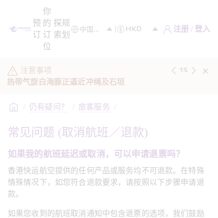
你
预
的
探
规
注册 / 登入
订
订
索
划
位
注意事项
1
/
5
热带气旋白海豚正逼近冲绳及石垣
/
仍有疑问？
/
旅客服务
/
常见问题 (取消航班／退款)
如果我的航班延迟或取消，可以申请退票吗？
香港快运航空提供的任何产品或服务均不可退款。在特殊
情殊情况下，如您符合退款要求，请按照以下步骤申请退
款。
如果您收到的航班取消通知中包含退票的选项，我们鼓励