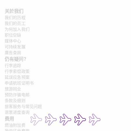
关於我们
我们的历程
我们的员工
为何加入我们
职位空缺
媒体中心
可持续发展
廣告查詢
仍有疑问？
行李追踪
行李索偿政策
延误应急预案
申请航班证明书
旅游同业
预防诈骗电邮
条款及细则
旅客服务与常见问题
退票进度查询
费用
燃油附加费