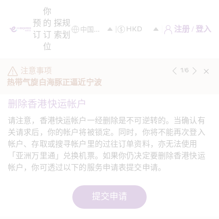
你
预
的
探
规
注册 / 登入
订
订
索
划
位
注意事项
1
/
6
热带气旋白海豚正逼近宁波
删除香港快运帐户
请注意，香港快运帐户一经删除是不可逆转的。当确认有
关请求后，你的帐户将被锁定。同时，你将不能再次登入
帐户、存取或搜寻帐户里的过往订单资料，亦无法使用
「亚洲万里通」兑换机票。如果你仍决定要删除香港快运
帐户，你可透过以下的服务申请表提交申请。
提交申请