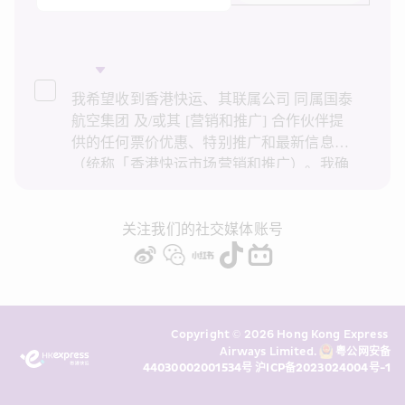
我希望收到香港快运、其联属公司 同属国泰
航空集团 及/或其 [营销和推广] 合作伙伴提
供的任何票价优惠、特别推广和最新信息
（统称「香港快运市场营销和推广）。我确
认已阅读并了解香港快运的
隐私政策
，并同
意香港快运使用上述个人资料和任何过往事
务历史记录进行直接市场营销和推广。我知
关注我们的社交媒体账号
悉在未经我的同意下，香港快运不会使用我
的个人资料作直接营销和推广用途。详情请
参阅香港快运的
隐私政策
。
Copyright © 2026 Hong Kong Express 
Airways Limited. 
粤公网安备
44030002001534号
沪ICP备2023024004号-1