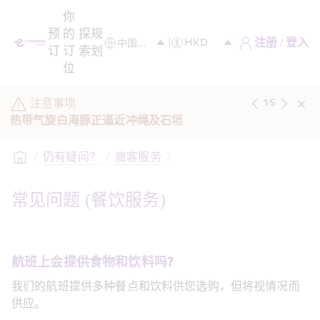
你
预
的
探
规
注册 / 登入
订
订
索
划
位
注意事项
1
/
5
热带气旋白海豚正逼近冲绳及石垣
/
仍有疑问？
/
旅客服务
/
常见问题 (餐饮服务)
航班上会提供食物和饮料吗?
我们的航班提供多种餐点和饮料供您选购，但将视情况而
供应。