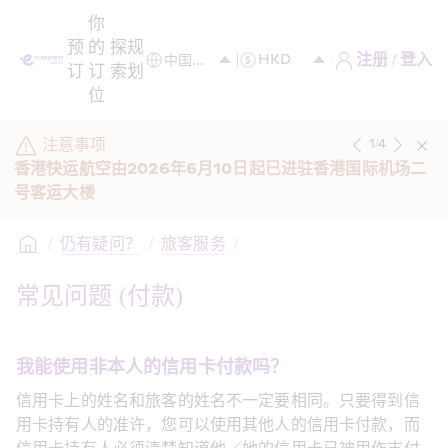
你
预
的
探
规
注册 / 登入
订
订
索
划
位
注意事项
1
/
4
香港快运航空由2026年6月10日起已进驻香港国际机场二
号客运大楼
/
仍有疑问？
/
旅客服务
/
常见问题 (付款)
我能使用非本人的信用卡付款吗？
信用卡上的姓名和旅客的姓名不一定要相同。只要得到信
用卡持有人的准许，您可以使用其他人的信用卡付款，而