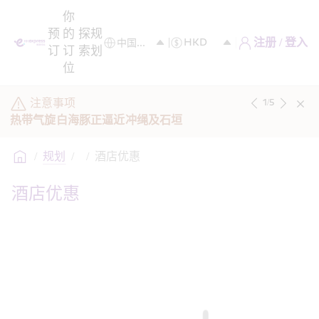
你
预
的
探
规
注册 / 登入
订
订
索
划
位
注意事项
1
/
5
热带气旋白海豚正逼近冲绳及石垣
/
规划
/
/
酒店优惠
酒店优惠