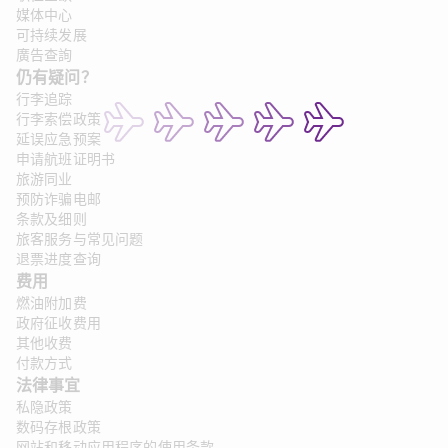
媒体中心
可持续发展
廣告查詢
仍有疑问？
行李追踪
行李索偿政策
延误应急预案
申请航班证明书
旅游同业
预防诈骗电邮
条款及细则
旅客服务与常见问题
退票进度查询
费用
燃油附加费
政府征收费用
其他收费
付款方式
法律事宜 
私隐政策
数码存根政策
网站和移动应用程序的使用条款