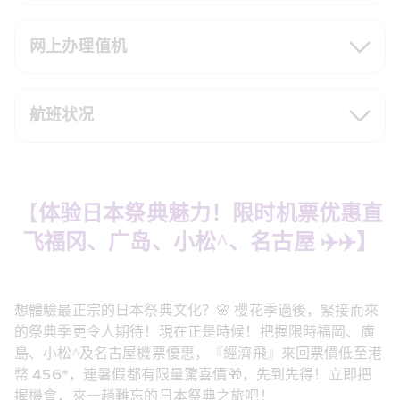
网上办理值机
航班状况
【
体验日本祭典魅力！限时机票优惠直
飞福冈、广岛、小松^、名古屋 ✈️✈️】
想體驗最正宗的日本祭典文化？🌸 櫻花季過後，緊接而來
的祭典季更令人期待！現在正是時候！把握限時福岡、廣
島、小松^及名古屋機票優惠，『經濟飛』來回票價低至港
幣 456*，連暑假都有限量驚喜價🎁，先到先得！立即把
握機會，來一趟難忘的日本祭典之旅吧！