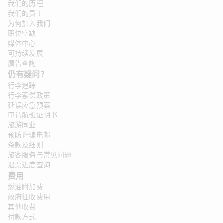
我们的历程
我们的员工
为何加入我们
职位空缺
媒体中心
可持续发展
廣告查詢
仍有疑问？
行李追踪
行李索偿政策
延误应急预案
申请航班证明书
旅游同业
预防诈骗电邮
条款及细则
旅客服务与常见问题
退票进度查询
费用
燃油附加费
政府征收费用
其他收费
付款方式