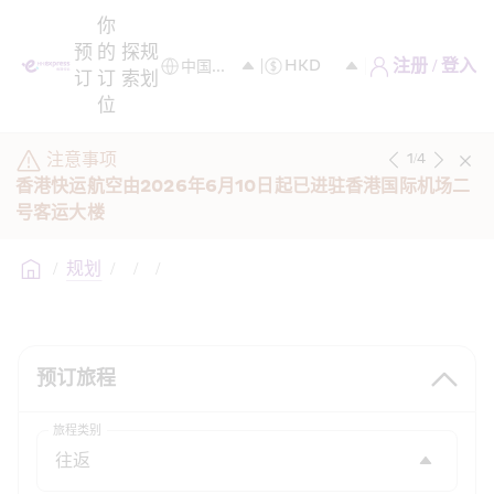
你
预
的
探
规
注册 / 登入
订
订
索
划
位
注意事项
1
/
4
香港快运航空由2026年6月10日起已进驻香港国际机场二
号客运大楼
/
规划
/
/
/
预订旅程
旅程类别