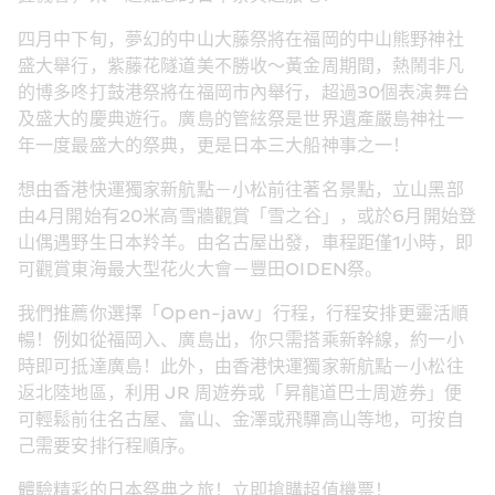
四月中下旬，夢幻的中山大藤祭將在福岡的中山熊野神社
盛大舉行，紫藤花隧道美不勝收～黃金周期間，熱鬧非凡
的博多咚打鼓港祭將在福岡市內舉行，超過30個表演舞台
及盛大的慶典遊行。廣島的管絃祭是世界遺產嚴島神社一
年一度最盛大的祭典，更是日本三大船神事之一！
想由
香港快運獨家新航點－小松前往著名景點，立山黑部
由4月開始有20米高雪牆觀賞「雪之谷」，或於6月開始登
山偶遇野生日本羚羊。由名古屋出發，車程距僅1小時，即
可觀賞東海最大型花火大會－豐田OIDEN祭。
我們推薦你選擇「Open-jaw」行程，行程安排更靈活順
暢！例如從福岡入、廣島出，你只需搭乘新幹線，約一小
時即可抵達廣島！此外，由香港快運獨家新航點－小松往
返北陸地區，利用 JR 周遊券或「昇龍道巴士周遊券」便
可輕鬆前往名古屋、富山、金澤或飛驒高山等地，可按自
己需要安排行程順序。
體驗精彩的日本祭典之旅！立即搶購超值機票！