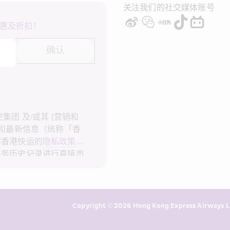
关注我们的社交媒体账号
惠及折扣！
确认
团 及/或其 [营销和
广和最新信息（统称「香
解香港快运的
隐私政策
，
事务历史记录进行直接市
港快运不会使用我的个人
快运的
隐私政策
。
Copyright © 2026 Hong Kong Express Airways Li