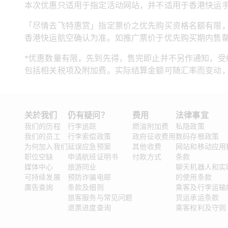
本次优惠只适用于指定活动网站，并不适用于香港快运手
「尽情去飞特惠赏」指定票价之优先购买资格名额有限
香港快运航空确认为准。如推广票价于优先购买期内售罄
*优惠数量有限，先到先得，售完即止并不另作通知，
包括相关税项及附加费。实际结算金额可随汇率而变动，
关於我们
仍有疑问？
费用
法律事宜 
我们的历程
行李追踪
燃油附加费
私隐政策
我们的员工
行李索偿政策
政府征收费用
数码存根政策
为何加入我们
延误应急预案
其他收费
网站和移动应用
职位空缺
申请航班证明书
付款方式
条款
媒体中心
旅游同业
聊天机器人和实
可持续发展
预防诈骗电邮
的使用条款
廣告查詢
条款及细则
乘客及行李运输
旅客服务与常见问题
货运承运条款
退票进度查询
乘客权利及守则