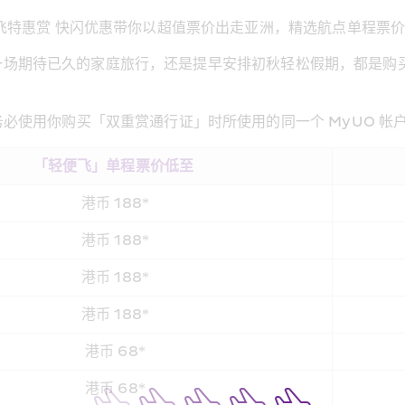
特惠赏 快闪优惠带你以超值票价出走亚洲，精选航点单程票价低至
假计划一场期待已久的家庭旅行，还是提早安排初秋轻松假期，都
 
必使用你购买「双重赏通行证」时所使用的同一个 MyUO 帐户
「轻便飞」单程票价低至 
港币 188*
港币 188*
港币 188*
港币 188*
港币 68*
港币 68*