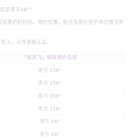
港币48*！  
是购买机票的好时机。限时优惠，航点及票价视乎供应情况而
登入，以作资格认证。 
「经济飞」单程票价低至 
港币 238*
港币 238*
港币 238*
港币 238*
港币 98*
港币 98*