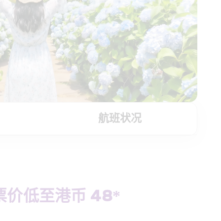
航班状况
低至港币 48*  