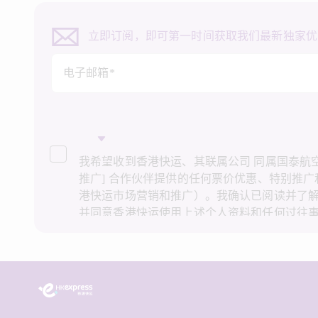
立即订阅，即可第一时间获取我们最新独家优
电子邮箱*
我希望收到香港快运、其联属公司 同属国泰航空集
推广] 合作伙伴提供的任何票价优惠、特别推
港快运市场营销和推广）。我确认已阅读并了
并同意香港快运使用上述个人资料和任何过往
场营销和推广。我知悉在未经我的同意下，香
资料作直接营销和推广用途。详情请参阅香港