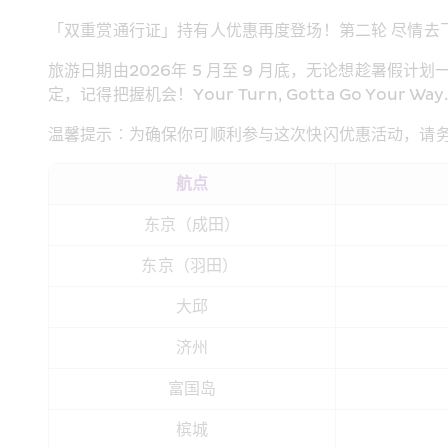
「双重赏通行证」持有人优惠再度登场！第二轮 尽情去飞
旅游日期由2026年 5 月至 9 月底，无论想趁暑
定，记得把握机会！Your Turn, Gotta Go Your Way. 
温馨提示︰为确保你可顺利参与这次快闪优惠活动，请务
航点
东京（成田）
东京（羽田） 
大邱
济州
富国岛
槟城