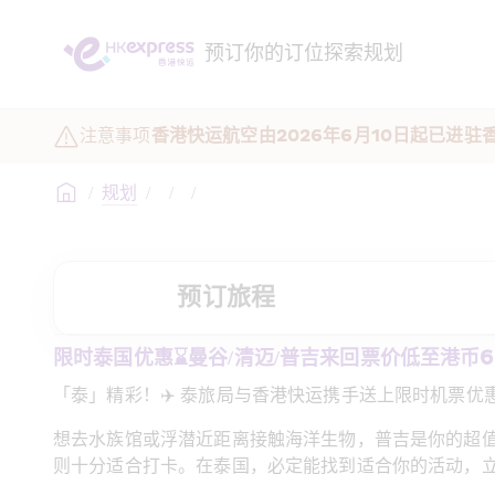
预订
你的订位
探索
规划
注意事项
香港快运航空由2026年6月10日起已进
/
规划
/
/
/
预订旅程
限时泰国优惠⌛曼谷/清迈/普吉来回票价低至港币68*🏖
「泰」精彩！✈️ 泰旅局与香港快运携手送上限时机票优惠
想去水族馆或浮潜近距离接触海洋生物，普吉是你的超值之
则十分适合打卡。在泰国，必定能找到适合你的活动，立