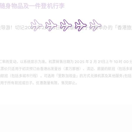
件随身物品及一件登机行李 
游！切记2025年2月23日前到泰旅局于会展举办的「香港旅游
统显示为准。机票销售日期为 2025 年 2 月 21日上午 10 时 00 分(GMT+8)
 11 日，其票价只适用于初次预订由香港出发曼谷（素万那普）、清迈、廊曼的航班（包括多城
曼）的航班（包括多城市行程）。可选用「里数加现金」的方式兑换机票及其他服务 (包括行
适用于所有航班或日子。优惠数量有限，售完即止。