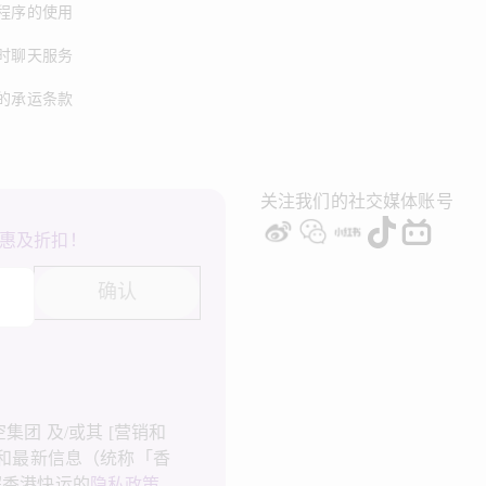
程序的使用
时聊天服务
的承运条款
关注我们的社交媒体账号
惠及折扣！
确认
团 及/或其 [营销和
广和最新信息（统称「香
解香港快运的
隐私政策
，