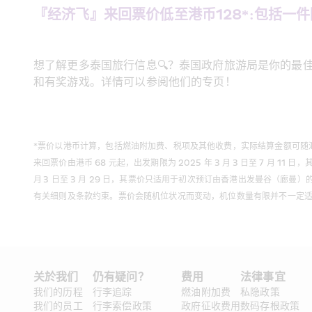
『经济飞』来回票价低至港币128*:包括一
想了解更多泰国旅行信息🔍？泰国政府旅游局是你的最佳导
和有奖游戏。详情可以参阅他们的专页！
*票价以港币计算，包括燃油附加费、税项及其他收费，实际结算金额可随汇率而变动，以系
来回票价由港币 68 元起，出发期限为 2025 年 3 月 3 日至 7 月
月 3 日至 3 月 29 日，其票价只适用于初次预订由香港出发曼谷（廊
有关细则及条款约束。票价会随机位状况而变动，机位数量有限并不一定
关於我们
仍有疑问？
费用
法律事宜 
我们的历程
行李追踪
燃油附加费
私隐政策
我们的员工
行李索偿政策
政府征收费用
数码存根政策