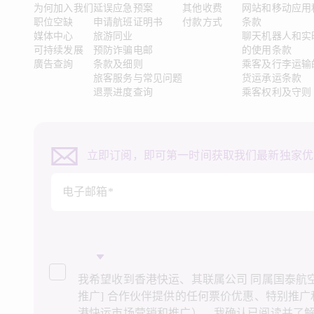
为何加入我们
延误应急预案
其他收费
网站和移动应用
职位空缺
申请航班证明书
付款方式
条款
媒体中心
旅游同业
聊天机器人和实
可持续发展
预防诈骗电邮
的使用条款
廣告查詢
条款及细则
乘客及行李运输
旅客服务与常见问题
货运承运条款
退票进度查询
乘客权利及守则
立即订阅，即可第一时间获取我们最新独家优
电子邮箱*
我希望收到香港快运、其联属公司 同属国泰航空集
推广] 合作伙伴提供的任何票价优惠、特别推
港快运市场营销和推广）。我确认已阅读并了