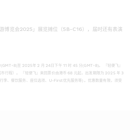
博览会2025」展览摊位（5B-C16），届时还有表演
至 2025年 2 月 24日下午 11 时 45 分(GMT+8)。 『轻便飞』
市行程）。 『轻便飞』来回票价由港币 68 元起，出发期限为 2025 年 3 
李、餐饮服务、座位选项、U-First优先服务等) 。优惠数量有限，须受