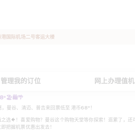
驻香港国际机场二号客运大楼
管理我的订位
网上办理值机
️🛍️🌴
，曼谷、清迈、普吉来回票低至 港币68*！  
选🐠！喜爱购物？曼谷这个购物天堂等你探索！逛累了，还可以享受
即把握机票优惠出发去！ 