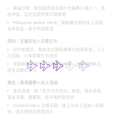
美溪沙滩：联合国评选全球六大最美沙滩之一，适
合冲浪、日光浴及欣赏日落美景
Mikazuki Water Park：越南最大室内水上乐园，
全年恒温，亲子同游首选 
河内｜古城文化＋文青打卡
河内老城区：融合法式殖民建筑与地道街景，三十
六古街、火车街等打卡热点
米其林星级餐厅：法越融合料理、主题酒吧林立，
夜生活精彩多元 
芽庄｜海岛度假＋水上活动
芽庄海滩：有「东方马尔代夫」美誉，海水清澈，
适合浮潜、香蕉船、拖伞等刺激活动
VinWonders 主题乐园：陆上与水上设施一应俱
全，适合情侣及家庭同乐 