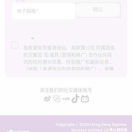
确认
电子邮箱*
我希望收到香港快运、其联属公司 同属国泰
航空集团 及/或其 [营销和推广] 合作伙伴提
供的任何票价优惠、特别推广和最新信息
（统称「香港快运市场营销和推广）。我确
认已阅读并了解香港快运的
隐私政策
，并同
意香港快运使用上述个人资料和任何过往事
务历史记录进行直接市场营销和推广。我知
关注我们的社交媒体账号
悉在未经我的同意下，香港快运不会使用我
的个人资料作直接营销和推广用途。详情请
参阅香港快运的
隐私政策
。
Copyright © 2026 Hong Kong Express 
Airways Limited. 
粤公网安备