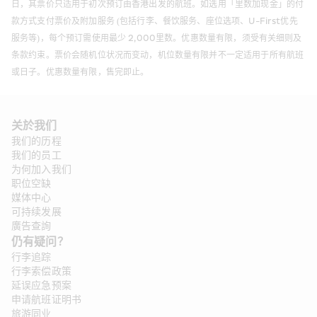
日，其票价只适用于初次预订由香港出发的航班。如选用「里数加现金」的付
款方式支付票价及附加服务 (包括行李、餐饮服务、座位选项、U-First优先
服务等)，每个预订需使用最少 2,000里数。优惠数量有限，须受有关细则及
条款约束。票价会随机位状况而变动，机位数量有限并不一定适用于所有航班
或日子。优惠数量有限，售完即止。
关於我们
我们的历程
我们的员工
为何加入我们
职位空缺
媒体中心
可持续发展
廣告查詢
仍有疑问？
行李追踪
行李索偿政策
延误应急预案
申请航班证明书
旅游同业