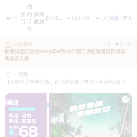
你
预
的
探
规
注册 / 登入
订
订
索
划
位
注意事项
1
/
4
香港快运航空由2026年6月10日起已进驻香港国际机场二
号客运大楼
/
规划
/
/
/
【随时享受热带假期，直飞越南单程票价低至港币68*】