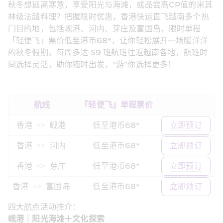
秋冬想逃离寒意，享受阳光与海滩，或品尝高CP值的米其
林级法越料理？把握限时优惠，香港快运直飞越南多个热
门目的地，包括岘港、河内、芽庄及富国岛，限时单程
「轻便飞」票价低至港币68*，让你轻松展开一场暖洋洋
的秋冬假期。每周多达 59 班航班往返越南各地，航班时
间选择灵活，助你随时出发，”游”你选择更多！ 
航线
『轻便飞』单程票价
香港 
 <> 
 岘港 
低至港币68*
立即预订
香港 
 <> 
 河内 
低至港币68*
立即预订
香港 
 <> 
 芽庄 
低至港币68*
立即预订
香港 
 <> 
 富国岛 
低至港币68*
立即预订
四大航点活动推介： 
岘港｜阳光海滩＋文化探索 