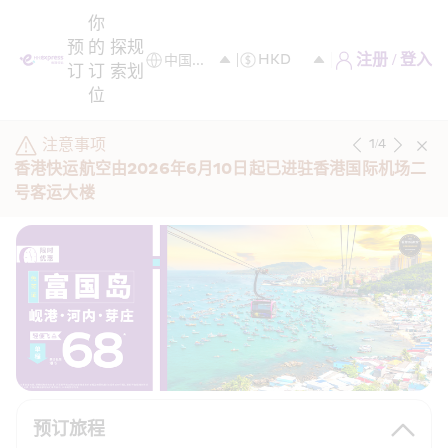
你
预
的
探
规
注册 / 登入
订
订
索
划
位
注意事项
1
/
4
香港快运航空由2026年6月10日起已进驻香港国际机场二
号客运大楼
预订旅程