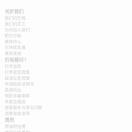
关於我们
我们的历程
我们的员工
为何加入我们
职位空缺
媒体中心
可持续发展
廣告查詢
仍有疑问？
行李追踪
行李索偿政策
延误应急预案
申请航班证明书
旅游同业
预防诈骗电邮
条款及细则
旅客服务与常见问题
退票进度查询
费用
燃油附加费