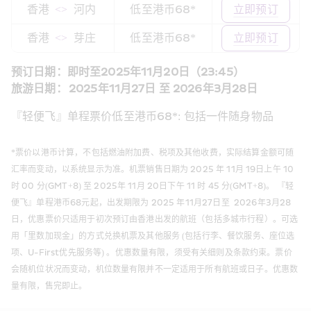
香港 
 <> 
 河内 
低至港币68*
立即预订
香港 
 <> 
 芽庄 
低至港币68*
立即预订
预订日期：即时至2025年11月20日（23:45）
旅游日期： 2025年11月27日 至 2026年3月28日
『轻便飞』单程票价低至港币68*: 包括一件随身物品 
*票价以港币计算，不包括燃油附加费、税项及其他收费，实际结算金额可随
汇率而变动，以系统显示为准。机票销售日期为 2025 年 11月 19日上午 10 
时 00 分(GMT+8) 至 2025年 11月 20日下午 11 时 45 分(GMT+8)。 『轻
便飞』单程港币68元起，出发期限为 2025 年11月27日至  2026年3月28
日，优惠票价只适用于初次预订由香港出发的航班（包括多城市行程）。可选
用「里数加现金」的方式兑换机票及其他服务 (包括行李、餐饮服务、座位选
项、U-First优先服务等) 。优惠数量有限，须受有关细则及条款约束。票价
会随机位状况而变动，机位数量有限并不一定适用于所有航班或日子。优惠数
量有限，售完即止。 