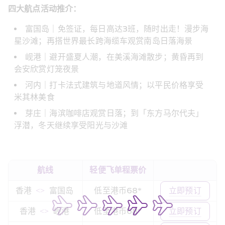
四大航点活动推介：
富国岛｜免签证，每日高达3班，随时出走！漫步海
星沙滩；再搭世界最长跨海缆车观赏南岛日落海景
岘港｜避开盛夏人潮，在美溪海滩散步；黄昏再到
会安欣赏灯笼夜景
河内｜打卡法式建筑与地道风情；以平民价格享受
米其林美食 
芽庄｜海滨咖啡店观赏日落；到「东方马尔代夫」
浮潜，冬天继续享受阳光与沙滩
航线
轻便飞单程票价
香港 
 <> 
 富国岛 
低至港币68*
立即预订
香港 
 <> 
 岘港 
低至港币68*
立即预订