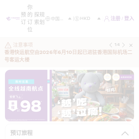
你
预
的
探
规
注册 / 登入
订
订
索
划
位
注意事项
1
/
4
香港快运航空由2026年6月10日起已进驻香港国际机场二
号客运大楼
预订旅程