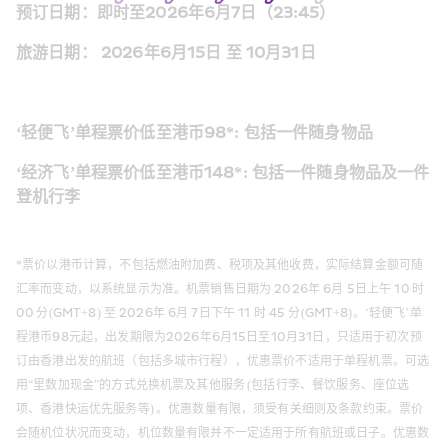
预订日期：即时至2026年6月7日（23:45）  
旅游日期： 2026年6月15日 至 10月31日  
‘轻便飞’单程票价低至港币98*: 包括一件随身物品  
‘经济飞’单程票价低至港币148*: 包括一件随身物品及一件
登机行李  
*票价以港币计算，不包括燃油附加费、税项及其他收费，实际结算金额可随
汇率而变动，以系统显示为准。机票销售日期为 2026年 6月 5日上午 10 时 
00 分(GMT+8) 至 2026年 6月 7日下午 11 时 45 分(GMT+8)。‘轻便飞’单
程港币98元起，出发期限为2026年6月15日至10月31日，只适用于初次预
订由香港出发的航班（包括多城市行程），优惠票价不适用于单程机票。可选
用“里数加现金”的方式兑换机票及其他服务 (包括行李、餐饮服务、座位选
项、香港快运优先服务等) 。优惠数量有限，须受有关细则及条款约束。票价
会随机位状况而变动，机位数量有限并不一定适用于所有航班或日子。优惠数