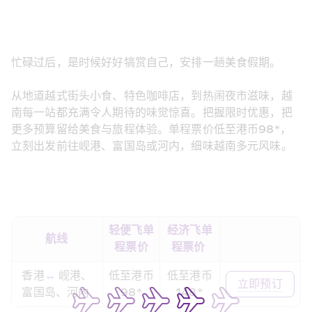
忙碌过后，是时候好好犒赏自己，安排一趟美食假期。
从地道越式街头小食、特色咖啡店，到热闹夜市滋味，越
南每一站都充满令人期待的味觉惊喜。把握限时优惠，把
更多预算留给美食与旅程体验。单程票价低至港币98*，
立刻出发前往岘港、富国岛或河内，细味越南多元风味。 
轻便飞单
经济飞单
航线 
程票价
程票价 
香港
↔
 岘港、
低至港币
低至港币
立即预订
富国岛、河內 
98*
148* 