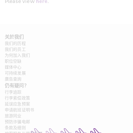
Please view 
here
.
关於我们
我们的历程
我们的员工
为何加入我们
职位空缺
媒体中心
可持续发展
廣告查詢
仍有疑问？
行李追踪
行李索偿政策
延误应急预案
申请航班证明书
旅游同业
预防诈骗电邮
条款及细则