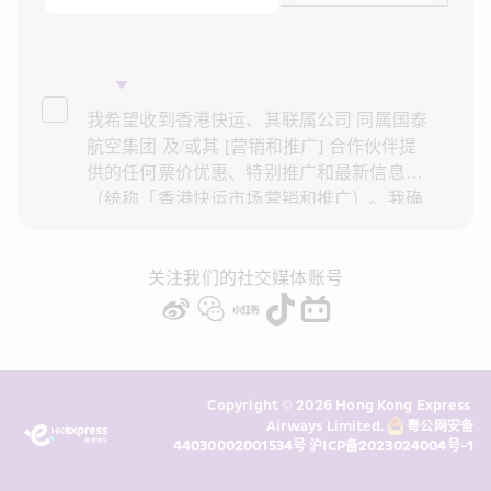
我希望收到香港快运、其联属公司 同属国泰
航空集团 及/或其 [营销和推广] 合作伙伴提
供的任何票价优惠、特别推广和最新信息
（统称「香港快运市场营销和推广）。我确
认已阅读并了解香港快运的
隐私政策
，并同
意香港快运使用上述个人资料和任何过往事
务历史记录进行直接市场营销和推广。我知
关注我们的社交媒体账号
悉在未经我的同意下，香港快运不会使用我
的个人资料作直接营销和推广用途。详情请
参阅香港快运的
隐私政策
。
Copyright © 2026 Hong Kong Express 
Airways Limited. 
粤公网安备
44030002001534号
沪ICP备2023024004号-1