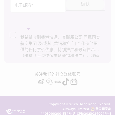
确认
电子邮箱*
我希望收到香港快运、其联属公司 同属国泰
航空集团 及/或其 [营销和推广] 合作伙伴提
供的任何票价优惠、特别推广和最新信息
（统称「香港快运市场营销和推广）。我确
认已阅读并了解香港快运的
隐私政策
，并同
意香港快运使用上述个人资料和任何过往事
务历史记录进行直接市场营销和推广。我知
关注我们的社交媒体账号
悉在未经我的同意下，香港快运不会使用我
的个人资料作直接营销和推广用途。详情请
参阅香港快运的
隐私政策
。
Copyright © 2026 Hong Kong Express 
Airways Limited. 
粤公网安备
44030002001534号
沪ICP备2023024004号-1