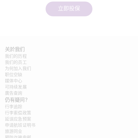
立即投保
关於我们
我们的历程
我们的员工
为何加入我们
职位空缺
媒体中心
可持续发展
廣告查詢
仍有疑问？
行李追踪
行李索偿政策
延误应急预案
申请航班证明书
旅游同业
预防诈骗电邮