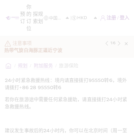
你
预
的
探
规
注册 / 登入
订
订
索
划
位
注意事项
1
/
6
热带气旋白海豚正逼近宁波
/
规划
/
附加服务
/
旅游保险 
24小时紧急救援热线：
境内请直接拨打95550转6，境外
请拨打+86 28 95550转6
若你在旅游途中需要任何紧急援助，请直接拨打24小时紧
急救援热线。
建议发生事故后的24小时内，你可以在北京时间（周一至