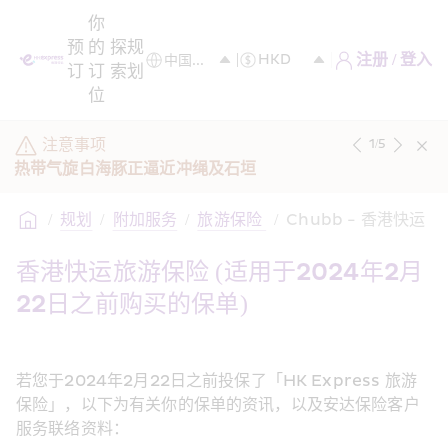
你
预
的
探
规
注册 / 登入
订
订
索
划
位
注意事项
1
/
5
热带气旋白海豚正逼近冲绳及石垣
/
规划
/
附加服务
/
旅游保险 
/
Chubb - 香港快运
香港快运旅游保险 (适用于2024年2月
22日之前购买的保单)
若您于2024年2月22日之前投保了「HK Express 旅游
保险」，以下为有关你的保单的资讯，以及安达保险客户
服务联络资料：