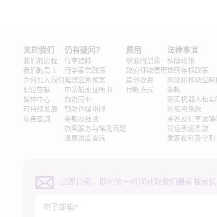
关於我们
仍有疑问？
费用
法律事宜 
我们的历程
行李追踪
燃油附加费
私隐政策
我们的员工
行李索偿政策
政府征收费用
数码存根政策
为何加入我们
延误应急预案
其他收费
网站和移动应用
职位空缺
申请航班证明书
付款方式
条款
媒体中心
旅游同业
聊天机器人和实
可持续发展
预防诈骗电邮
的使用条款
廣告查詢
条款及细则
乘客及行李运输
旅客服务与常见问题
货运承运条款
退票进度查询
乘客权利及守则
立即订阅，即可第一时间获取我们最新独家优
电子邮箱*