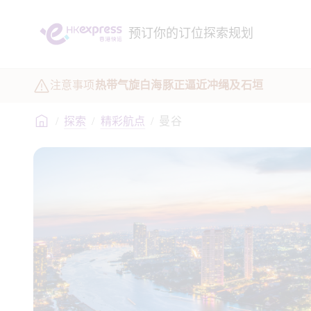
预订
你的订位
探索
规划
注意事项
热带气旋白海豚正逼近冲绳及石垣
/
探索
/
精彩航点
/
曼谷