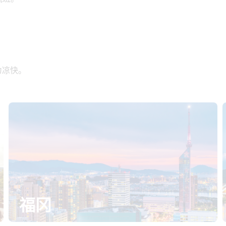
为凉快。
福冈