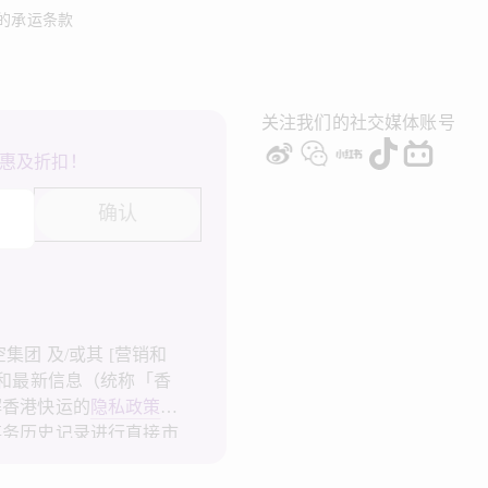
的承运条款
关注我们的社交媒体账号
惠及折扣！
确认
团 及/或其 [营销和
广和最新信息（统称「香
解香港快运的
隐私政策
，
事务历史记录进行直接市
港快运不会使用我的个人
快运的
隐私政策
。