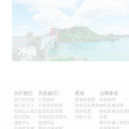
冲绳
关於我们
仍有疑问？
费用
法律事宜 
我们的历程
行李追踪
燃油附加费
私隐政策
我们的员工
行李索偿政策
政府征收费用
数码存根政策
为何加入我们
延误应急预案
其他收费
网站和移动应用
职位空缺
申请航班证明书
付款方式
条款
媒体中心
旅游同业
聊天机器人和实
可持续发展
预防诈骗电邮
的使用条款