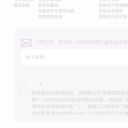
廣告查詢
条款及细则
乘客及行李运输
旅客服务与常见问题
货运承运条款
退票进度查询
乘客权利及守则
立即订阅，即可第一时间获取我们最新独家优
电子邮箱*
我希望收到香港快运、其联属公司 同属国泰航空集
推广] 合作伙伴提供的任何票价优惠、特别推
港快运市场营销和推广）。我确认已阅读并了
并同意香港快运使用上述个人资料和任何过往
场营销和推广。我知悉在未经我的同意下，香
资料作直接营销和推广用途。详情请参阅香港