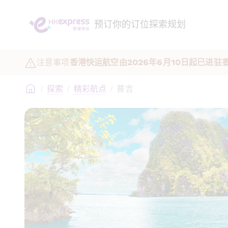
预订
你的订位
探索
规划
注意事项
香港快运航空由2026年6月10日起已进
/
探索
/
精彩航点
/
普吉