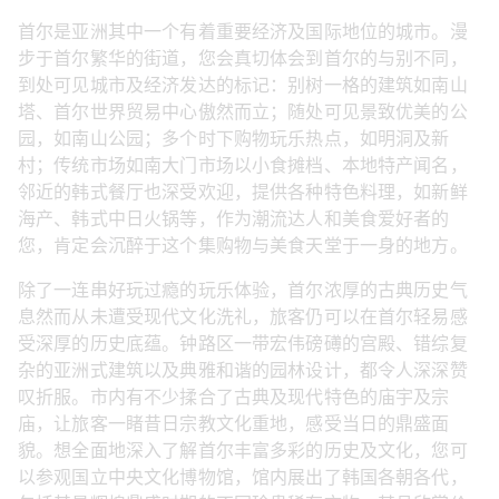
首尔是亚洲其中一个有着重要经济及国际地位的城市。漫
步于首尔繁华的街道，您会真切体会到首尔的与别不同，
到处可见城市及经济发达的标记：别树一格的建筑如南山
塔、首尔世界贸易中心傲然而立；随处可见景致优美的公
园，如南山公园；多个时下购物玩乐热点，如明洞及新
村；传统市场如南大门市场以小食摊档、本地特产闻名，
邻近的韩式餐厅也深受欢迎，提供各种特色料理，如新鲜
海产、韩式中日火锅等，作为潮流达人和美食爱好者的
您，肯定会沉醉于这个集购物与美食天堂于一身的地方。
除了一连串好玩过瘾的玩乐体验，首尔浓厚的古典历史气
息然而从未遭受现代文化洗礼，旅客仍可以在首尔轻易感
受深厚的历史底蕴。钟路区一带宏伟磅礡的宫殿、错综复
杂的亚洲式建筑以及典雅和谐的园林设计，都令人深深赞
叹折服。市内有不少揉合了古典及现代特色的庙宇及宗
庙，让旅客一睹昔日宗教文化重地，感受当日的鼎盛面
貌。想全面地深入了解首尔丰富多彩的历史及文化，您可
以参观国立中央文化博物馆，馆内展出了韩国各朝各代，