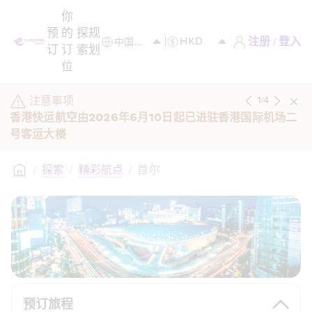
你
预
的
探
规
注册 / 登入
订
订
索
划
位
注意事项
1
/
4
香港快运航空由2026年6月10日起已进驻香港国际机场二
号客运大楼
/
探索
/
精彩航点
/
首尔
预订旅程