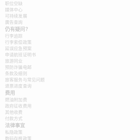
职位空缺
媒体中心
可持续发展
廣告查詢
仍有疑问？
行李追踪
行李索偿政策
延误应急预案
申请航班证明书
旅游同业
预防诈骗电邮
条款及细则
旅客服务与常见问题
退票进度查询
费用
燃油附加费
政府征收费用
其他收费
付款方式
法律事宜 
私隐政策
数码存根政策