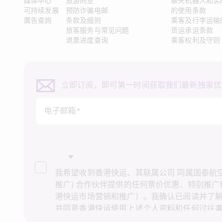
媒体中心
旅游同业
聊天机器人和实
可持续发展
预防诈骗电邮
的使用条款
廣告查詢
条款及细则
乘客及行李运输
旅客服务与常见问题
货运承运条款
退票进度查询
乘客权利及守则
立即订阅，即可第一时间获取我们最新独家优
电子邮箱*
我希望收到香港快运、其联属公司 同属国泰航空集
推广] 合作伙伴提供的任何票价优惠、特别推
港快运市场营销和推广）。我确认已阅读并了
并同意香港快运使用上述个人资料和任何过往
场营销和推广。我知悉在未经我的同意下，香