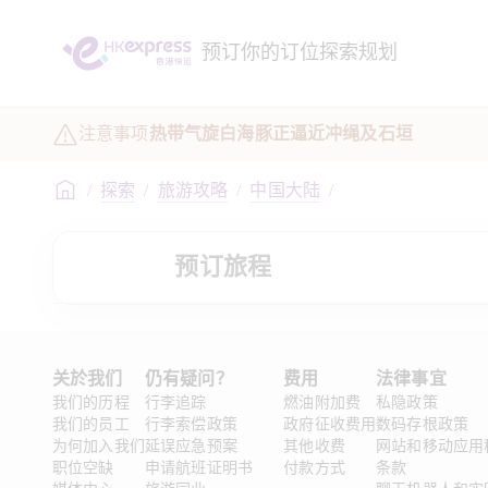
预订
你的订位
探索
规划
注意事项
热带气旋白海豚正逼近冲绳及石垣
/
探索
/
旅游攻略
/
中国大陆
/
预订旅程
关於我们
仍有疑问？
费用
法律事宜 
我们的历程
行李追踪
燃油附加费
私隐政策
我们的员工
行李索偿政策
政府征收费用
数码存根政策
为何加入我们
延误应急预案
其他收费
网站和移动应用
职位空缺
申请航班证明书
付款方式
条款