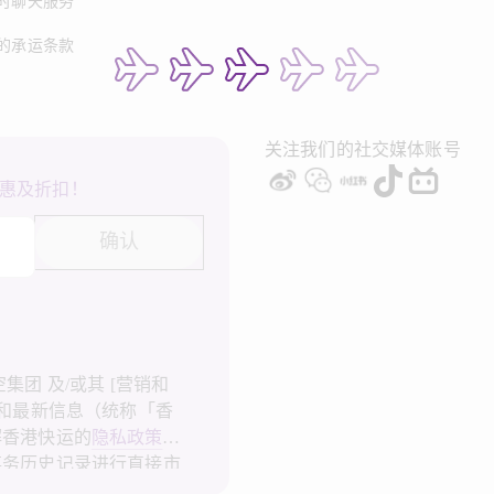
时聊天服务
的承运条款
关注我们的社交媒体账号
惠及折扣！
确认
团 及/或其 [营销和
广和最新信息（统称「香
解香港快运的
隐私政策
，
事务历史记录进行直接市
港快运不会使用我的个人