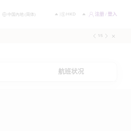
注册 / 登入
1
/
5
航班状况