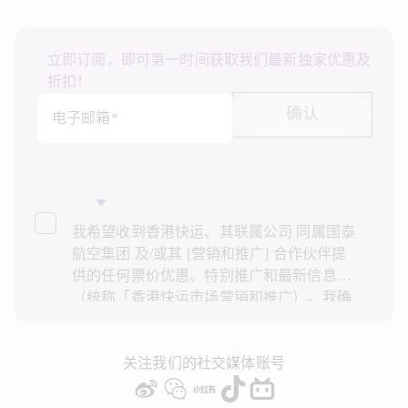
立即订阅，即可第一时间获取我们最新独家优惠及
折扣！
确认
电子邮箱*
我希望收到香港快运、其联属公司 同属国泰
航空集团 及/或其 [营销和推广] 合作伙伴提
供的任何票价优惠、特别推广和最新信息
（统称「香港快运市场营销和推广）。我确
认已阅读并了解香港快运的
隐私政策
，并同
意香港快运使用上述个人资料和任何过往事
务历史记录进行直接市场营销和推广。我知
关注我们的社交媒体账号
悉在未经我的同意下，香港快运不会使用我
的个人资料作直接营销和推广用途。详情请