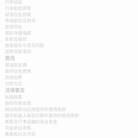
行李追踪
行李索偿政策
延误应急预案
申请航班证明书
旅游同业
预防诈骗电邮
条款及细则
旅客服务与常见问题
退票进度查询
费用
燃油附加费
政府征收费用
其他收费
付款方式
法律事宜 
私隐政策
数码存根政策
网站和移动应用程序的使用条款
聊天机器人和实时聊天服务的使用条款
乘客及行李运输的承运条款
货运承运条款
乘客权利及守则