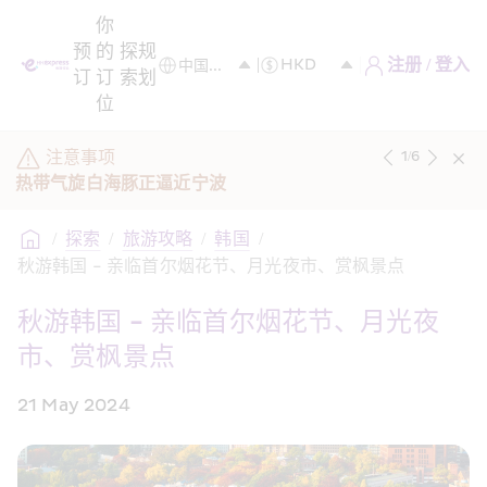
你
预
的
探
规
注册 / 登入
订
订
索
划
位
注意事项
1
/
6
热带气旋白海豚正逼近宁波
/
探索
/
旅游攻略
/
韩国
/
秋游韩国 - 亲临首尔烟花节、月光夜市、赏枫景点
秋游韩国 - 亲临首尔烟花节、月光夜
市、赏枫景点
21 May 2024