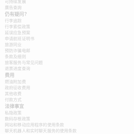
可持续发展
廣告查詢
仍有疑问？
行李追踪
行李索偿政策
延误应急预案
申请航班证明书
旅游同业
预防诈骗电邮
条款及细则
旅客服务与常见问题
退票进度查询
费用
燃油附加费
政府征收费用
其他收费
付款方式
法律事宜 
私隐政策
数码存根政策
网站和移动应用程序的使用条款
聊天机器人和实时聊天服务的使用条款