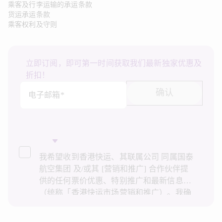
乘客及行李运输的承运条款
货运承运条款
乘客权利及守则
立即订阅，即可第一时间获取我们最新独家优惠及
折扣！
确认
电子邮箱*
我希望收到香港快运、其联属公司 同属国泰
航空集团 及/或其 [营销和推广] 合作伙伴提
供的任何票价优惠、特别推广和最新信息
（统称「香港快运市场营销和推广）。我确
认已阅读并了解香港快运的
隐私政策
，并同
意香港快运使用上述个人资料和任何过往事