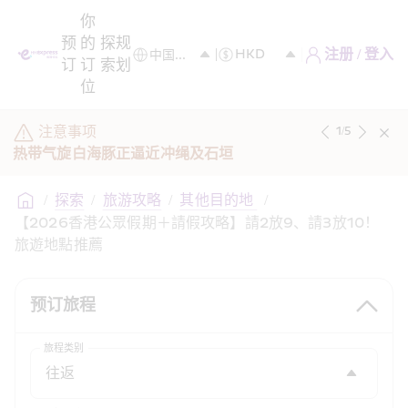
你
预
的
探
规
注册 / 登入
订
订
索
划
位
注意事项
1
/
5
热带气旋白海豚正逼近冲绳及石垣
/
探索
/
旅游攻略
/
其他目的地 
/
【2026香港公眾假期＋請假攻略】請2放9、請3放10！
旅遊地點推薦
预订旅程
旅程类别