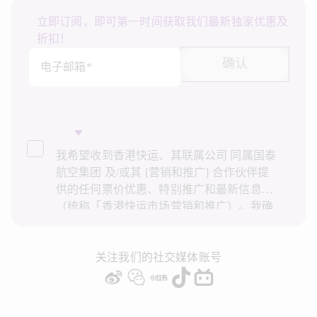
立即订阅，即可第一时间获取我们最新独家优惠及
折扣！
确认
电子邮箱*
我希望收到香港快运、其联属公司 同属国泰
航空集团 及/或其 [营销和推广] 合作伙伴提
供的任何票价优惠、特别推广和最新信息
（统称「香港快运市场营销和推广）。我确
认已阅读并了解香港快运的
隐私政策
，并同
意香港快运使用上述个人资料和任何过往事
务历史记录进行直接市场营销和推广。我知
关注我们的社交媒体账号
悉在未经我的同意下，香港快运不会使用我
的个人资料作直接营销和推广用途。详情请
参阅香港快运的
隐私政策
。