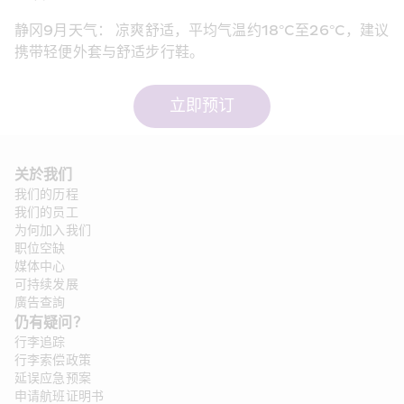
静冈9月天气： 凉爽舒适，平均气温约18°C至26°C，建议
携带轻便外套与舒适步行鞋。
立即预订
关於我们
我们的历程
我们的员工
为何加入我们
职位空缺
媒体中心
可持续发展
廣告查詢
仍有疑问？
行李追踪
行李索偿政策
延误应急预案
申请航班证明书