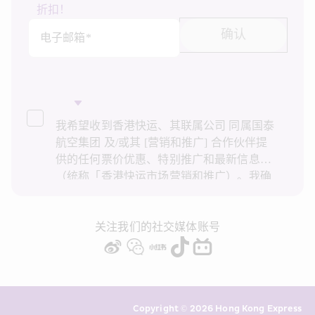
折扣！
确认
电子邮箱*
我希望收到香港快运、其联属公司 同属国泰
航空集团 及/或其 [营销和推广] 合作伙伴提
供的任何票价优惠、特别推广和最新信息
（统称「香港快运市场营销和推广）。我确
认已阅读并了解香港快运的
隐私政策
，并同
意香港快运使用上述个人资料和任何过往事
务历史记录进行直接市场营销和推广。我知
关注我们的社交媒体账号
悉在未经我的同意下，香港快运不会使用我
的个人资料作直接营销和推广用途。详情请
参阅香港快运的
隐私政策
。
Copyright © 2026 Hong Kong Express 