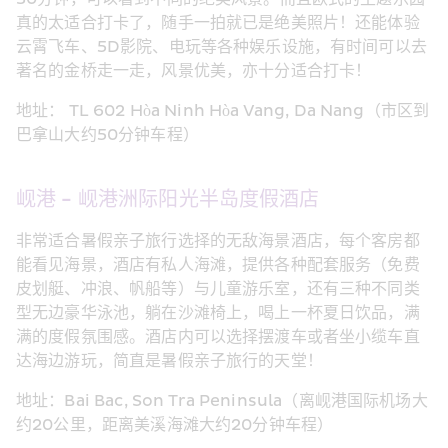
真的太适合打卡了，随手一拍就已是绝美照片！还能体验
云霄飞车、5D影院、电玩等各种娱乐设施，有时间可以去
著名的金桥走一走，风景优美，亦十分适合打卡！
地址： TL 602 Hòa Ninh Hòa Vang, Da Nang（市区到
巴拿山大约50分钟车程）
岘港 - 岘港洲际阳光半岛度假酒店
非常适合暑假亲子旅行选择的无敌海景酒店，每个客房都
能看见海景，酒店有私人海滩，提供各种配套服务（免费
皮划艇、冲浪、帆船等）与儿童游乐室，还有三种不同类
型无边豪华泳池，躺在沙滩椅上，喝上一杯夏日饮品，满
满的度假氛围感。酒店内可以选择摆渡车或者坐小缆车直
达海边游玩，简直是暑假亲子旅行的天堂！
地址：Bai Bac, Son Tra Peninsula（离岘港国际机场大
约20公里，距离美溪海滩大约20分钟车程）