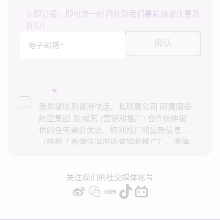
立即订阅，即可第一时间获取我们最新独家优惠及
折扣！
确认
电子邮箱*
我希望收到香港快运、其联属公司 同属国泰
航空集团 及/或其 [营销和推广] 合作伙伴提
供的任何票价优惠、特别推广和最新信息
（统称「香港快运市场营销和推广）。我确
认已阅读并了解香港快运的
隐私政策
，并同
意香港快运使用上述个人资料和任何过往事
务历史记录进行直接市场营销和推广。我知
关注我们的社交媒体账号
悉在未经我的同意下，香港快运不会使用我
的个人资料作直接营销和推广用途。详情请
参阅香港快运的
隐私政策
。