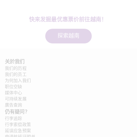
快来发掘最优惠票价前往越南！
探索越南
关於我们
我们的历程
我们的员工
为何加入我们
职位空缺
媒体中心
可持续发展
廣告查詢
仍有疑问？
行李追踪
行李索偿政策
延误应急预案
申请航班证明书