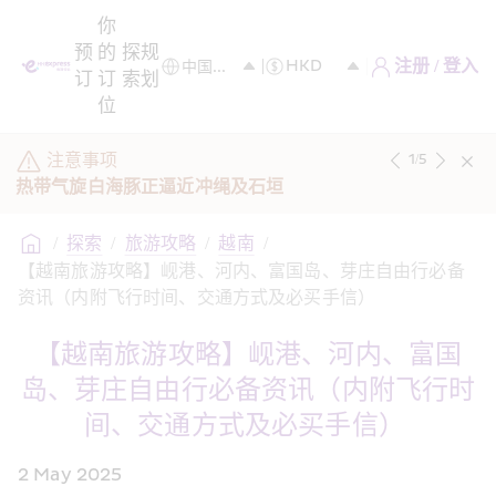
你
预
的
探
规
注册 / 登入
订
订
索
划
位
注意事项
1
/
5
热带气旋白海豚正逼近冲绳及石垣
/
探索
/
旅游攻略
/
越南
/
【越南旅游攻略】岘港、河内、富国岛、芽庄自由行必备
资讯（内附飞行时间、交通方式及必买手信） 
【越南旅游攻略】岘港、河内、富国
岛、芽庄自由行必备资讯（内附飞行时
间、交通方式及必买手信） 
2 May 2025