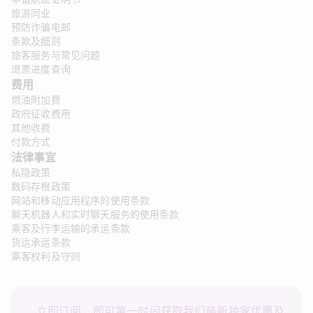
旅游同业
预防诈骗电邮
条款及细则
旅客服务与常见问题
退票进度查询
费用
燃油附加费
政府征收费用
其他收费
付款方式
法律事宜 
私隐政策
数码存根政策
网站和移动应用程序的使用条款
聊天机器人和实时聊天服务的使用条款
乘客及行李运输的承运条款
货运承运条款
乘客权利及守则
立即订阅，即可第一时间获取我们最新独家优惠及