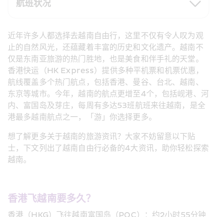
航班状况
近年许多人都选择去越南自由行，这里不仅有令人叹为观
止的自然风光，还蕴藏着丰富的历史和文化遗产。越南不
仅是东南亚旅游的热门胜地，也是美食和伴手礼的天堂。
香港快运（HK Express）提供多种平机票和机票优惠，
航线覆盖多个热门航点，包括香港、曼谷、台北、越南、
东京等城市。今年，越南的航点更增至4个，包括岘港、河
内、富国岛及芽庄，每周有多达53班航班来往越南，是全
港最多越南航点之一，「游」你选择更多。
想了解更多关于越南的旅游资讯？大家不妨留意以下贴
士，下文列出了越南自由行必备的4大资讯，助你轻松探索
越南。
香港飞越南要多久？
香港（HKG）飞往越南富国岛（PQC）：约2小时55分钟