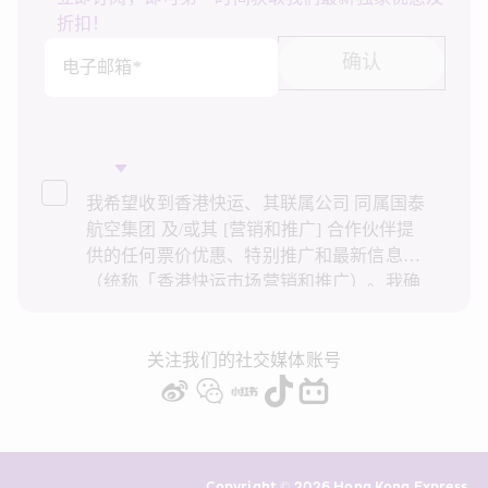
折扣！
确认
电子邮箱*
我希望收到香港快运、其联属公司 同属国泰
航空集团 及/或其 [营销和推广] 合作伙伴提
供的任何票价优惠、特别推广和最新信息
（统称「香港快运市场营销和推广）。我确
认已阅读并了解香港快运的
隐私政策
，并同
意香港快运使用上述个人资料和任何过往事
务历史记录进行直接市场营销和推广。我知
关注我们的社交媒体账号
悉在未经我的同意下，香港快运不会使用我
的个人资料作直接营销和推广用途。详情请
参阅香港快运的
隐私政策
。
Copyright © 2026 Hong Kong Express 