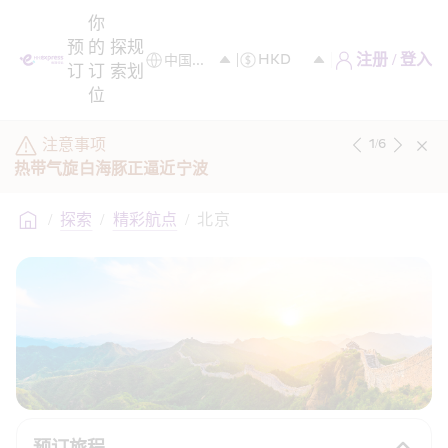
你
预
的
探
规
注册 / 登入
订
订
索
划
位
注意事项
1
/
6
热带气旋白海豚正逼近宁波
/
探索
/
精彩航点
/
北京