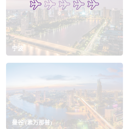
宁波
曼谷 (素万那普)