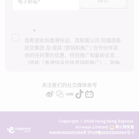
确认
电子邮箱*
我希望收到香港快运、其联属公司 同属国泰
航空集团 及/或其 [营销和推广] 合作伙伴提
供的任何票价优惠、特别推广和最新信息
（统称「香港快运市场营销和推广）。我确
认已阅读并了解香港快运的
隐私政策
，并同
意香港快运使用上述个人资料和任何过往事
务历史记录进行直接市场营销和推广。我知
关注我们的社交媒体账号
悉在未经我的同意下，香港快运不会使用我
的个人资料作直接营销和推广用途。详情请
参阅香港快运的
隐私政策
。
Copyright © 2026 Hong Kong Express 
Airways Limited. 
粤公网安备
44030002001534号
沪ICP备2023024004号-1