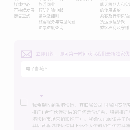
媒体中心
旅游同业
聊天机器人和实
可持续发展
预防诈骗电邮
的使用条款
廣告查詢
条款及细则
乘客及行李运输
旅客服务与常见问题
货运承运条款
退票进度查询
乘客权利及守则
立即订阅，即可第一时间获取我们最新独家优
电子邮箱*
我希望收到香港快运、其联属公司 同属国泰航空集
推广] 合作伙伴提供的任何票价优惠、特别推
港快运市场营销和推广）。我确认已阅读并了
并同意香港快运使用上述个人资料和任何过往