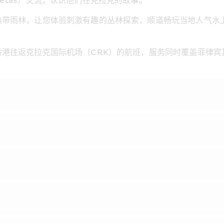
etas）交流，认识他们在克拉克的故事。
热带雨林，让您体验刺激有趣的丛林探索，顺道畅玩当地人气水
港往返克拉克国际机场（CRK）的航班，服务同时覆盖菲律宾