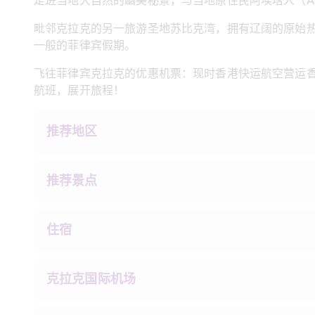
走进当地大自然的幽美秘景，与当地原住民阿埃塔人（A
毗邻克拉克的另一旅游圣地苏比克湾，拥有辽阔的原始
一般的菲律宾假期。
飞往菲律宾克拉克的优惠机票：现时香港快运航空营运香
航班，展开旅程！
推荐地区
推荐景点
住宿
克拉克国际机场