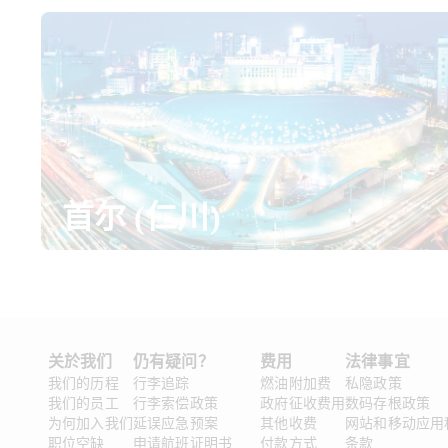
首尔 (仁川)
关於我们
仍有疑问？
费用
法律事宜 
我们的历程
行李追踪
燃油附加费
私隐政策
我们的员工
行李索偿政策
政府征收费用
数码存根政策
为何加入我们
延误应急预案
其他收费
网站和移动应用
职位空缺
申请航班证明书
付款方式
条款