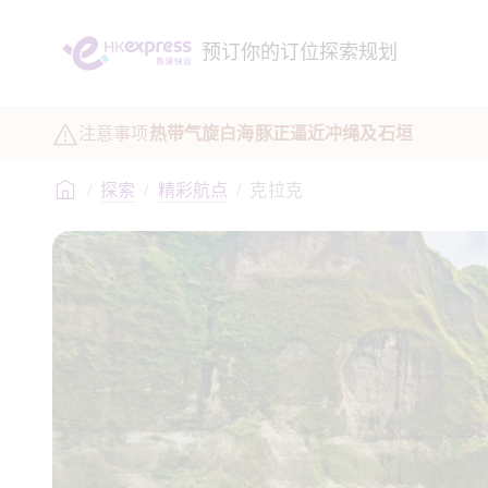
预订
你的订位
探索
规划
注意事项
热带气旋白海豚正逼近冲绳及石垣
/
探索
/
精彩航点
/
克拉克