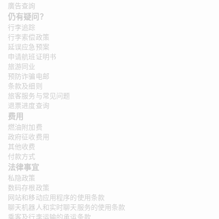
廣告查詢
仍有疑问？
行李追踪
行李索偿政策
延误应急预案
申请航班证明书
旅游同业
预防诈骗电邮
条款及细则
旅客服务与常见问题
退票进度查询
费用
燃油附加费
政府征收费用
其他收费
付款方式
法律事宜 
私隐政策
数码存根政策
网站和移动应用程序的使用条款
聊天机器人和实时聊天服务的使用条款
乘客及行李运输的承运条款