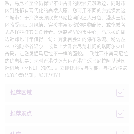
系，马尼拉至今仍保留不少古雅的欧洲建筑遗迹，同时市
内到处都有现代化的高楼大厦。您可用不同的方式探索这
个城市：于海滨长廊欣赏马尼拉湾的迷人景色、漫步王城
区感受西班牙风情、穿梭丰富多姿的购物商场、或饱尝各
式各样菲律宾美食佳肴。远离繁华的市中心，马尼拉的周
边近郊也非常值得一访：奔驰百胜滩的瀑布激流、秘访丛
林中的隐密谷温泉、或登上大雅台尽览壮阔的塔阿尔火山
奇景，让您发掘马尼拉不一样的面貌。  飞往菲律宾马尼拉
的优惠机票：现时香港快运营运香港往返马尼拉阿基诺国
际机场（MNL）的航班。立即使用搜寻功能，寻找价格最
低的心动航班，展开旅程！ 
推荐区域
推荐景点