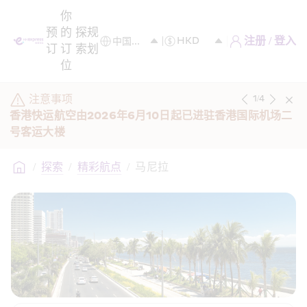
你
预
的
探
规
注册 / 登入
订
订
索
划
位
注意事项
1
/
4
香港快运航空由2026年6月10日起已进驻香港国际机场二
号客运大楼
/
探索
/
精彩航点
/
马尼拉